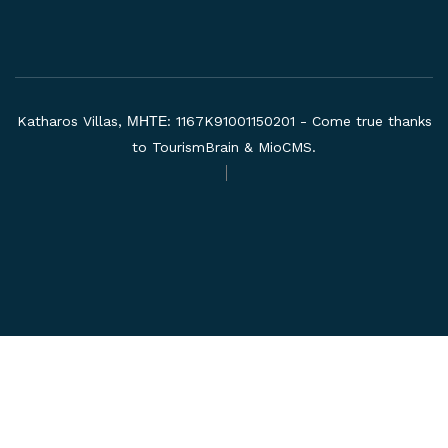
Katharos Villas, ΜΗΤΕ: 1167K91001150201 - Come true thanks
to
TourismBrain
&
MioCMS
.