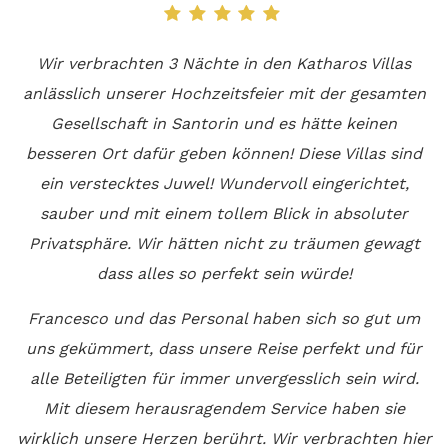
n
e
Wir verbrachten 3 Nächte in den Katharos Villas
anlässlich unserer Hochzeitsfeier mit der gesamten
e
Gesellschaft in Santorin und es hätte keinen
k
n
besseren Ort dafür geben können! Diese Villas sind
ein verstecktes Juwel!
Wundervoll eingerichtet,
N
r
sauber und mit einem tollem Blick in absoluter
E
Privatsphäre. Wir hätten nicht zu träumen gewagt
dass alles so perfekt sein würde!
Francesco und das Personal haben sich so gut um
uns gekümmert, dass unsere Reise perfekt und für
s
alle Beteiligten für immer unvergesslich sein wird.
Mit diesem herausragendem Service haben sie
t
wirklich unsere Herzen berührt. Wir verbrachten hier