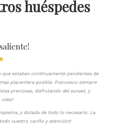
tros huéspedes
saliente!
la que estaban continuamente pendientes de
Todo perf
 mas placentera posible. Francesco siempre
como c
stas preciosas, disfrutando del sunset, y
amabilidad,
vida!!
impisima, y dotada de todo lo necesario. La
odo vuestro cariño y atención!!