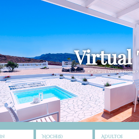
Virtual
Katharos Villas
Home
in
Noche(s)
Adultos