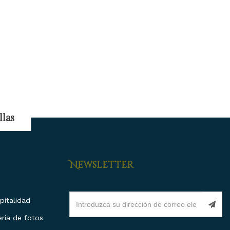
llas
Newsletter
italidad
ría de fotos