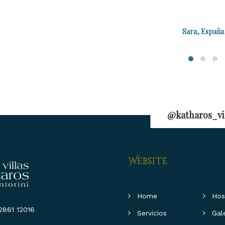
Sara, España
@katharos_vi
Website
Home
Hosp
861 12016
Servicios
Gale