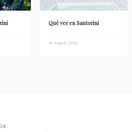
rini
Qué ver en Santorini
18 march 2018
os