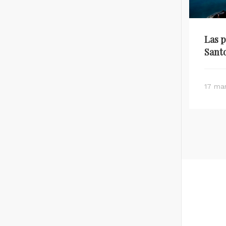
Qué ver en Santorini
Las p
Santo
18 march 2018
17 ma