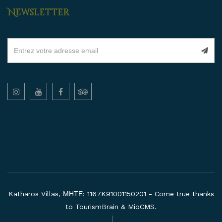
Newsletter
Katharos Villas, ΜΗΤΕ: 1167K91001150201 - Come true thanks
to
TourismBrain
&
MioCMS
.