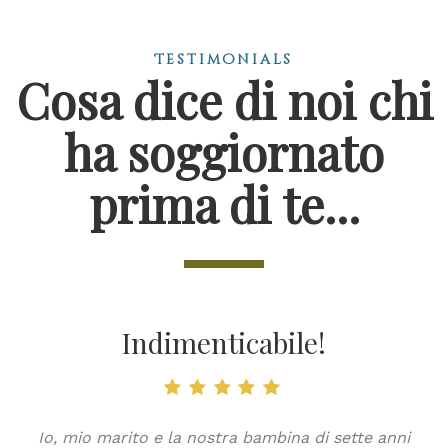
Testimonials
Cosa dice di noi chi
ha soggiornato
prima di te...
Indimenticabile!
to
Io, mio marito e la nostra bambina di sette anni
S