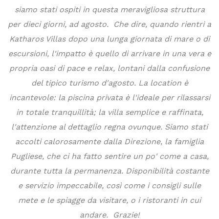
siamo stati ospiti in questa meravigliosa struttura
e
per dieci giorni, ad agosto. Che dire, quando rientri a
na
Katharos Villas dopo una lunga giornata di mare o di
a,
escursioni, l'impatto è quello di arrivare in una vera e
propria oasi di pace e relax, lontani dalla confusione
del tipico turismo d'agosto. La location è
o
d
incantevole: la piscina privata è l'ideale per rilassarsi
le
in totale tranquillità; la villa semplice e raffinata,
to
l'attenzione al dettaglio regna ovunque. Siamo stati
di
accolti calorosamente dalla Direzione, la famiglia
Pugliese, che ci ha fatto sentire un po' come a casa,
durante tutta la permanenza. Disponibilità costante
e servizio impeccabile, così come i consigli sulle
mete e le spiagge da visitare, o i ristoranti in cui
andare. Grazie!