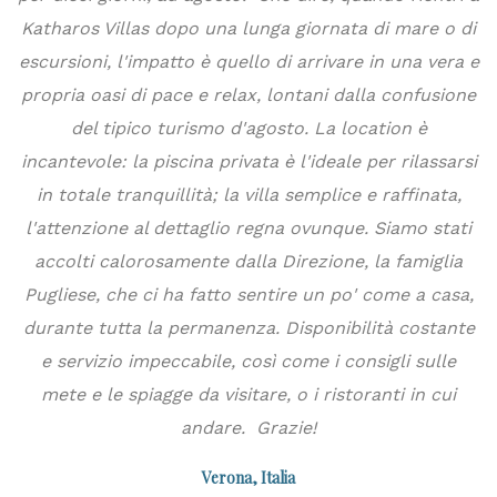
na
Katharos Villas dopo una lunga giornata di mare o di
a,
escursioni, l'impatto è quello di arrivare in una vera e
propria oasi di pace e relax, lontani dalla confusione
del tipico turismo d'agosto. La location è
o
d
incantevole: la piscina privata è l'ideale per rilassarsi
le
in totale tranquillità; la villa semplice e raffinata,
to
l'attenzione al dettaglio regna ovunque. Siamo stati
di
accolti calorosamente dalla Direzione, la famiglia
Pugliese, che ci ha fatto sentire un po' come a casa,
durante tutta la permanenza. Disponibilità costante
e servizio impeccabile, così come i consigli sulle
mete e le spiagge da visitare, o i ristoranti in cui
andare. Grazie!
Verona, Italia